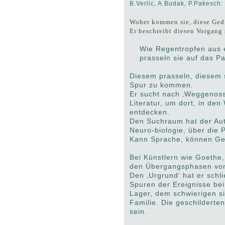
B.Verlic, A.Budak, P.Pakesch
Woher kommen sie, diese Gedi
Er beschreibt diesen Vorgang 
Wie Regentropfen aus e
prasseln sie auf das Pa
Diesem prasseln, diesem s
Spur zu kommen.
Er sucht nach ‚Weggenoss
Literatur, um dort, in de
entdecken.
Den Suchraum hat der Aut
Neuro-biologie, über die 
Kann Sprache, können Gedi
Bei Künstlern wie Goethe,
den Übergangsphasen von
Den ‚Urgrund‘ hat er schl
Spuren der Ereignisse be
Lager, dem schwierigen si
Familie. Die geschildert
sein.