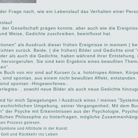
der Frage nach, wie ein Lebenslauf das Verhalten einer Per
.
nslauf
 der Gesellschaft prägen konnte, aber auch wie die Ereignis
und Weise, Gedichte zuschreiben, beeinflusst hat.
ptionen" als Ausdruck dieser frühen Ereignisse in meinem ( b
chten zurück. Beide, ( die frühen) Bilder und Gedichte sind 
der als auch die Gedichte, haben während ihrer Entstehung, 
n hervorgerufen. Sie sind kein Ergebnis eines bewußten The
en".
em Buch von mir sind auf Kursen (u.a. holotropes Atmen, Körpe
 sind spontan, aus einem nicht bewußten Affekt, entstanden.
 sind spontan -Hingeworfenes-.
rlegtes- , sowohl neue Bilder als auch neue Gedichte hinzug
ind für mich Spiegelungen / Ausdruck eines / meines "System
 geschichtlichen Umgebung, seiner Vergangenheit, Mit dem Bu
n" der Psyche mit Erkenntnissen aus der Psychologie, Psychoa
 bißchen Philosophie zu hinterfragen, mögliche Zusammenhäng
esen Prozess gelesen.
Symbole und Attribute in der Kunst.
 Gott und Rückkehr ins Leben