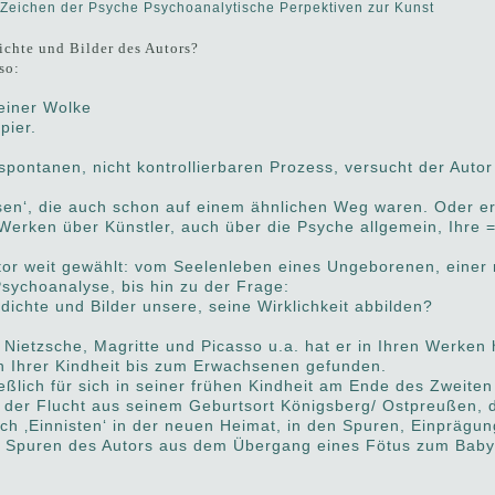
: Zeichen der Psyche Psychoanalytische Perpektiven zur Kunst
chte und Bilder des Autors?
so:
iner Wolke
pier.
pontanen, nicht kontrollierbaren Prozess, versucht der Autor
en‘, die auch schon auf einem ähnlichen Weg waren. Oder er 
n Werken über Künstler, auch über die Psyche allgemein, Ihre 
or weit gewählt: vom Seelenleben eines Ungeborenen, einer 
Psychoanalyse, bis hin zu der Frage:
chte und Bilder unsere, seine Wirklichkeit abbilden?
 Nietzsche, Magritte und Picasso u.a. hat er in Ihren Werken
 Ihrer Kindheit bis zum Erwachsenen gefunden.
ießlich für sich in seiner frühen Kindheit am Ende des Zweite
i der Flucht aus seinem Geburtsort Königsberg/ Ostpreußen,
ch ‚Einnisten‘ in der neuen Heimat, in den Spuren, Einprägun
en Spuren des Autors aus dem Übergang eines Fötus zum Baby,