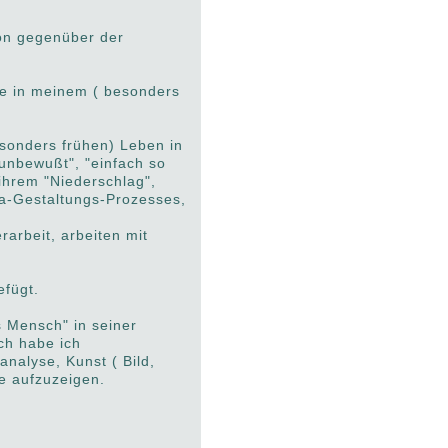
son gegenüber der
se in meinem ( besonders
esonders frühen) Leben in
"unbewußt", "einfach so
ihrem "Niederschlag",
ma-Gestaltungs-Prozesses,
rarbeit, arbeiten mit
efügt.
s Mensch" in seiner
ch habe ich
nalyse, Kunst ( Bild,
e aufzuzeigen.