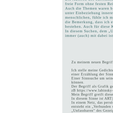
freie Form ohne festen Re
Auch die Themen waren bre
unter Einbeziehung innere
menschlichen, fühle ich m
die Bemerkung, dass ich 
bestehen. Auch für diese 
In diesem Suchen, dem „U
immer (auch) mit dabei is
Zu meinem neuen Begrif
Ich stelle meine Gedicht
einer Erzählung der Sinn
Einer Sinnsuche um seine
können.
Der Begriff als Grafik g
zB https://www.labinsk
Mein Begriff greift die
In diesem Sinne ist ART|
In einem Netz, das pers
entsteht ein „Verbunden 
„Unfassbaren“ des Gezei