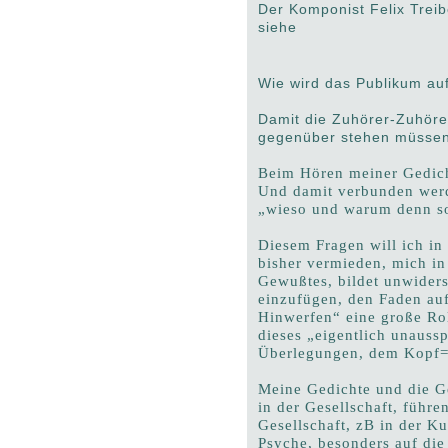
Der Komponist Felix Treib
siehe
Wie wird das Publikum au
Damit die Zuhörer-Zuhöre
gegenüber stehen müssen,
Beim Hören meiner Gedich
Und damit verbunden werde
„wieso und warum denn s
Diesem Fragen will ich in
bisher vermieden, mich in
Gewußtes, bildet unwider
einzufügen, den Faden au
Hinwerfen“ eine große Rol
dieses „eigentlich unauss
Überlegungen, dem Kopf= 
Meine Gedichte und die Ge
in der Gesellschaft, führe
Gesellschaft, zB in der Ku
Psyche, besonders auf di