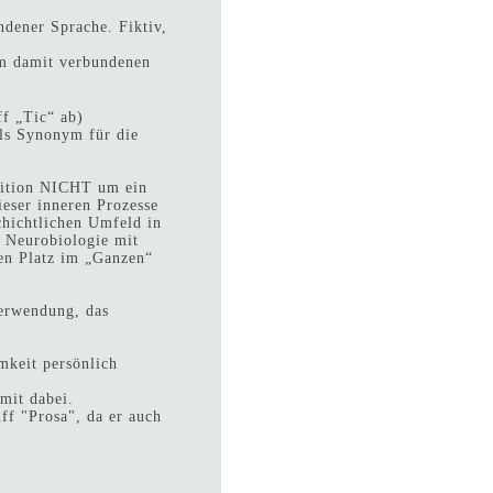
ndener Sprache. Fiktiv,
em damit verbundenen
:
ff „Tic“ ab)
ls Synonym für die
inition NICHT um ein
eser inneren Prozesse
chichtlichen Umfeld in
r Neurobiologie mit
ren Platz im „Ganzen“
Verwendung, das
mkeit persönlich
 mit dabei.
ff "Prosa", da er auch