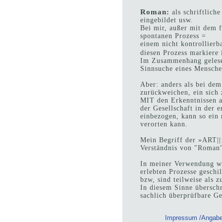
Roman:
als schriftlic
eingebildet usw.
Bei mir, außer mit dem 
spontanen Prozess =
einem nicht kontrollierb
diesen Prozess markiere 
Im Zusammenhang gelesen
Sinnsuche eines Mensche
Aber: anders als bei dem
zurückweichen, ein sich
MIT den Erkenntnissen a
der Gesellschaft in der 
einbezogen, kann so ein
verorten kann.
Mein Begriff der »ART||
Verständnis von "Roman"
In meiner Verwendung we
erlebten Prozesse geschi
bzw, sind teilweise als 
In diesem Sinne übersch
sachlich überprüfbare Ge
Impressum /Angaben