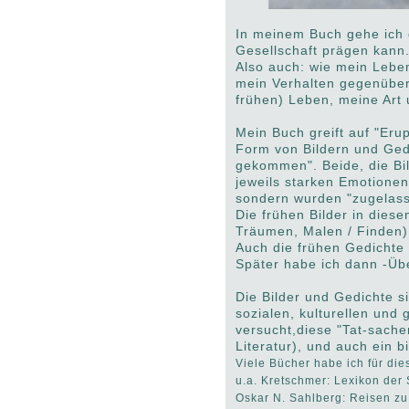
In meinem Buch gehe ich 
Gesellschaft prägen kann
Also auch: wie mein Lebe
mein Verhalten gegenüber
frühen) Leben, meine Art 
Mein Buch greift auf "Eru
Form von Bildern und Gedi
gekommen". Beide, die Bil
jeweils starken Emotione
sondern wurden "zugelass
Die frühen Bilder in dies
Träumen, Malen / Finden),
Auch die frühen Gedichte
Später habe ich dann -Übe
Die Bilder und Gedichte s
sozialen, kulturellen und
versucht,diese "Tat-sache
Literatur), und auch ein
Viele Bücher habe ich für di
u.a. Kretschmer: Lexikon der 
Oskar N. Sahlberg: Reisen zu