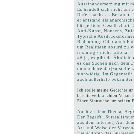
Auseinandersetzung mit d
Es handelt sich nicht um 
Rufen nach…“. Bekannte R
er entstand als anarchisc
bürgerliche Gesellschaft, 
Anti-Kunst, Nonsens, Zufa
Typische Ausdrucksformen
Bedeutung. Oder auch Fo
um Realitäten absurd zu 
irrsinnig · nicht rational 
## ja, es gibt da Ähnlichk
es das Suchen nach dem „
unnennbare dar)zu stellen
sinnwidrig. Im Gegenteil:
auch außerhalb bekannte
Ich stelle meine Gedichte u
bereits verbrauchten Versuch
Einer Sinnsuche um seinen P
Auch zu dem Thema, Begri
Der Begriff „Surrealismus
aus dem Internet) Auf dem
Art und Weise der Verwen
Die Autoren des Surrealis