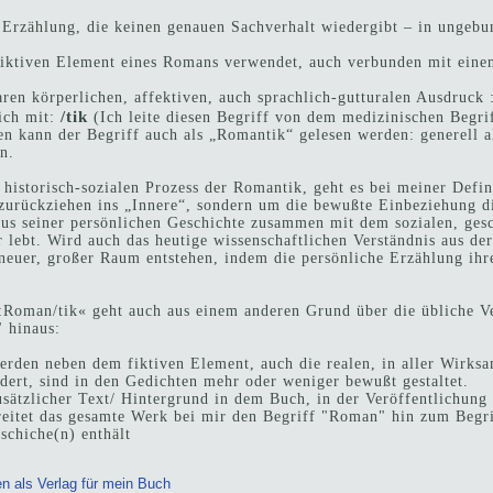
he Erzählung, die keinen genauen Sachverhalt wiedergibt – in ungebu
fiktiven Element eines Romans verwendet, auch verbunden mit ein
aren körperlichen, affektiven, auch sprachlich-gutturalen Ausdruck 
/tik
ich mit:
(Ich leite diesen Begriff von dem medizinischen Begri
 kann der Begriff auch als „Romantik“ gelesen werden: generell a
n.
 historisch-sozialen Prozess der Romantik, geht es bei meiner Def
 zurückziehen ins „Innere“, sondern um die bewußte Einbeziehung di
us seiner persönlichen Geschichte zusammen mit dem sozialen, ges
er lebt. Wird auch das heutige wissenschaftlichen Verständnis aus de
 neuer, großer Raum entstehen, indem die persönliche Erzählung ih
:Roman/tik« geht auch aus einem anderen Grund über die übliche 
 hinaus:
rden neben dem fiktiven Element, auch die realen, in aller Wirksa
ldert, sind in den Gedichten mehr oder weniger bewußt gestaltet.
zusätzlicher Text/ Hintergrund in dem Buch, in der Veröffentlichung
reitet das gesamte Werk bei mir den Begriff "Roman" hin zum Begri
schiche(n) enthält
 als Verlag für mein Buch