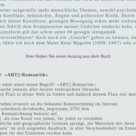
im.
iter aufgestellt: mehr menschliche Themen, sowohl psycholog
r Konflikte, Sehnsüchte, Ängste und politischer Kritik. Durch
ich dieser Kunstform, geistigen Bewegung schon mehr verbund
erst NACH dem Komponieren meiner Gedichte entdeckt habe, d
Kunstform gilt das schon unter ## gesagte sinngemäß.
nvorstellbaren“ doch noch ein „Gesicht“ geben zu können, da
t, fühle ich mich dem Maler Rene Magritte (1898–1967) sehr n
⟩hier finden Sie einen Auszug aus dem Buch
»ART||:Roman/tik«
f:
e unter einen neuen Begriff: »ART||:Roman/tik«,
suche jenseits aller bereits verbrauchten Versuche.
n Platz in dieser Welt zu finden und dadurch diesem Platz ein/ me
esehen erinnert an die bekannte Kennzeichnung im Internet.
y-achenbach.de/labwebs_impressum_0701.htm
se Kennzeichnung bewusst auf.
|: als eine Kunst von jedem, für jeden zu verstehen.
önliche und geographische Grenzen sprengt, die Menschen mit ihren
sein“ im sich zeigenden Ausdruck, in aller Verschiedenheit im Einz
gten für den Einzelnen reichen kann.