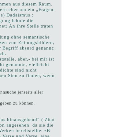
kommen aus diesem Raum.
dern eher um ein „Fragen-
le) Dadaismus :
gung lehnte die
et) An ihre Stelle traten
elung ohne semantische
en von Zeitungsbildern,
 Begriff absurd genannt:
sch.
telle, aber,- bei mir ist
t genannte, vielleicht
dichte sind nicht
inen Sinn zu finden, wenn
nsuche jenseits aller
 geben zu können.
us hinausgehend“ ( Zitat
on angesehen, da sie die
rken bereitstellte: zB
 Verse und Verse, eine