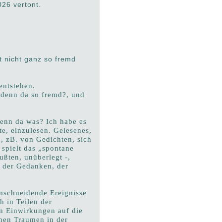
026 vertont.
t nicht ganz so fremd
entstehen.
 denn da so fremd?, und
denn da was? Ich habe es
te, einzulesen. Gelesenes,
, zB. von Gedichten, sich
spielt das „spontane
ßten, unüberlegt -,
r der Gedanken, der
inschneidende Ereignisse
h in Teilen der
ren Einwirkungen auf die
hen Traumen in der