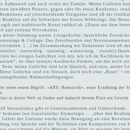
er Außenwelt und auch in/mit der Familie. Meine Gedichte 
einen bewußten Prozess, gegen oder für etwas Konkretes- son
eaktionen auf einschneidende Ereignisse sind zB der (radika
he Reaktion auf die Schrecken des Ersten Weltkriegs. Die Bewe
Logik und traditionelle Kunst radikal ab. (Zitate aus dem Intern
ll und extreme Provokation.
 dieser Strömung waren: Lautgedichte: Sprachliche Zerstück
tomontage & Collage: Das Zerschneiden und Neuzusammensetz
verfremden. […] Im Zusammenhang mit Dadaismus wird oft der
· sinnfrei · sinnwidrig · unsinnig · wahnwitzig. · (totaler) Quat
eiten bei einigen Gedichten von mir, wie ich im Nachhinein fests
warum“, in/ über neue(n) Ausdrucks-Formen, um das noch nich
. Nein, meine Gedichte sind kein Quatsch, und nein, meine Ge
 Diese Gedichte sind ein Versuch, doch noch eine „Basis“ > e
r sinngebender Rahmenbedingungen.
nter einen neuen Begriff: »ART
:Roman/tik«, einer Erzählung der Sin
||
e.
latz in dieser Welt zu finden und dadurch diesem Platz ein Gesicht
ff Surrealismus gibt es Gemeinsamkeiten und Unterschiede.
“ bedeutet laut französischer Etymologie … „über den Realism
 Gebiet der Literatur wurde diese Bewegung als eine Revoluti
dung von Sprache und die Techniken zum Komponieren von We
mus verzichteten auf das Metrum, um Platz zu machen für freie