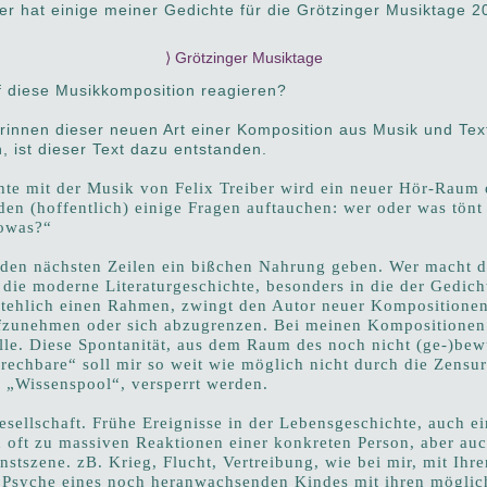
er hat einige meiner Gedichte für die Grötzinger M
usiktage 2
⟩ Grötzinger Musiktage
f diese Musikkomposition reagieren?
rinnen dieser neuen Art einer Komposition aus Musik und Tex
 ist dieser Text dazu entstanden.
te mit der Musik von Felix Treiber wird ein neuer Hör-Raum 
n (hoffentlich) einige Fragen auftauchen: wer oder was tönt
owas?“
 den nächsten Zeilen ein bißchen Nahrung geben. Wer macht 
 die moderne Literaturgeschichte, besonders in die der Gedich
stehlich einen Rahmen, zwingt den Autor neuer Kompositionen
fzunehmen oder sich abzugrenzen. Bei meinen Kompositionen 
le. Diese Spontanität, aus dem Raum des noch nicht (ge-)bewu
prechbare“ soll mir so weit wie möglich nicht durch die Zensu
„Wissenspool“, versperrt werden.
sellschaft. Frühe Ereignisse in der Lebensgeschichte, auch e
n oft zu massiven Reaktionen einer konkreten Person, aber auc
nstszene. zB. Krieg, Flucht, Vertreibung, wie bei mir, mit Ih
e Psyche eines noch heranwachsenden Kindes mit ihren möglic